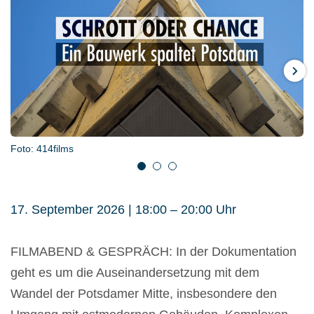
Weiter
Foto: 414films
Foto: Manuela Clemens
Foto: 414films
1
2
3
17. September 2026 | 18:00 – 20:00 Uhr
FILMABEND & GESPRÄCH: In der Dokumentation
geht es um die Auseinandersetzung mit dem
Wandel der Potsdamer Mitte, insbesondere den