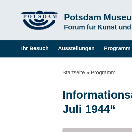
Direkt
Potsdam Muse
zum
Subline
Forum für Kunst und
Inhalt
Hauptnavigation
Ihr Besuch
Ausstellungen
Programm
Pfadnavigation
Startseite
Programm
Informations
Juli 1944“