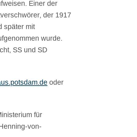
fweisen. Einer der
tverschwörer, der 1917
 später mit
 aufgenommen wurde.
acht, SS und SD
us.potsdam.de
oder
inisterium für
 Henning-von-